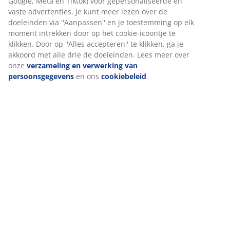
Beoordelingen
Bij JYSK gebruiken we cookies en mobiele identificatoren om je
(
10
)
een goede ervaring te bieden tijdens het bezoeken van onze
website. Cookies verzamelen informatie over jou om
functionaliteit, statistieken en relevante marketing te
Levering
waarborgen.
Wanneer je marketingcookies accepteert, delen we je
browsergegevens met marketingpartners (zoals Google, Meta e
Tiktok) voor gepersonaliseerde en vaste advertenties. Je kunt
meer lezen over de doeleinden via ''Aanpassen'' en je
toestemming op elk moment intrekken door op het cookie-
icoontje te klikken. Door op ''Alles accepteren'' te klikken, ga je
akkoord met alle drie de doeleinden. Lees meer over onze
verzameling en verwerking van persoonsgegevens
en ons
cookiebeleid
.