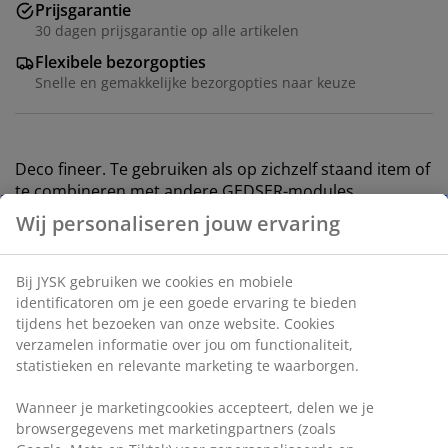
Prijsgarantie
30 dagen prijsgarantie op alle artikelen
Flexibele bezorgopties
Snelle en gemakkelijke bezorgopties naar keuze
Deco fineer. Te gebruiken als op zichzelf staand item of
te combineren met andere GEDSER-modules.
Wandmontage. B55 x H55 x D30 cm
Artikelnummer: 3670583
Montage-instructies
Specificaties
Wij personaliseren jouw ervaring