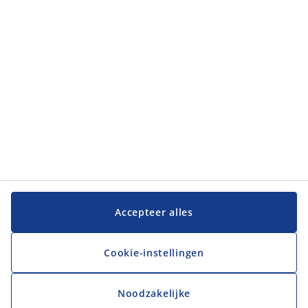
Klantenservice
Klantenservice
JYSK
JYSK
Hoofdkantoor
Volg JYSK
Accepteer alles
Cookie-instellingen
Noodzakelijke