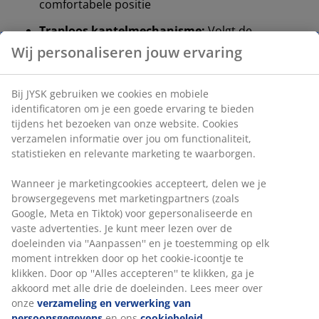
comfortabele positie
Traploos kantelmechanisme:
Volgt de
bewegingen van je lichaam
Wij personaliseren jouw ervaring
Kantelvergrendeling in rechtopstaande positie:
Vergrendel de stoel voor een stabiele houding
Bij JYSK gebruiken we cookies en mobiele
identificatoren om je een goede ervaring te bieden
In hoogte verstelbaar:
Aan te passen aan je
tijdens het bezoeken van onze website. Cookies
lengte en houding
verzamelen informatie over jou om functionaliteit,
statistieken en relevante marketing te waarborgen.
Veiligheidswielen:
Vergrendelen automatisch
wanneer de stoel niet in gebruik is
Wanneer je marketingcookies accepteert, delen we je
Kunstleer:
Bestand tegen vlekken en gemakkelijk
browsergegevens met marketingpartners (zoals
schoon te maken
Google, Meta en Tiktok) voor gepersonaliseerde en
vaste advertenties. Je kunt meer lezen over de
doeleinden via ''Aanpassen'' en je toestemming op elk
Nekkussen
moment intrekken door op het cookie-icoontje te
De stoel wordt geleverd met een afneembaar
klikken. Door op ''Alles accepteren'' te klikken, ga je
nekkussen voor extra nekondersteuning. Een
akkoord met alle drie de doeleinden. Lees meer over
betere nekondersteuning kan je helpen om langer
onze
verzameling en verwerking van
comfortabel te zitten, zodat je geconcentreerd
persoonsgegevens
en ons
cookiebeleid
.