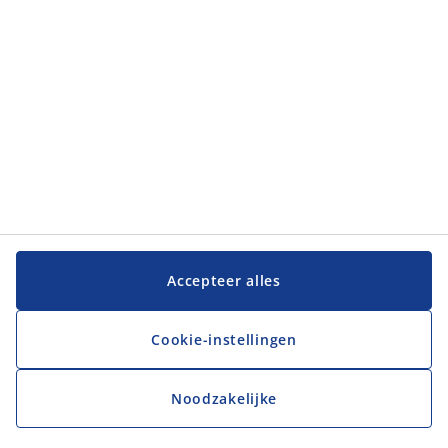
Klantenservice
Klantenservice
JYSK
JYSK
Hoofdkantoor
Volg JYSK
Accepteer alles
Cookie-instellingen
Noodzakelijke