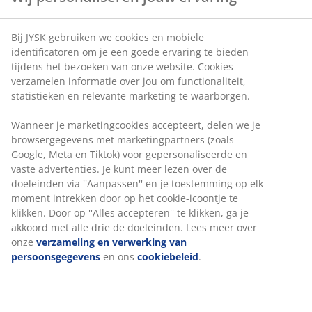
Vergrendel de stoel voor een stabiele houding
In hoogte verstelbaar:
Aan te passen aan je
lengte en houding
Veiligheidswielen:
Vergrendelen automatisch
wanneer de stoel niet in gebruik is
Stof:
Zacht, duurzaam polyester
Nekkussen
De stoel wordt geleverd met een afneembaar
nekkussen voor extra nekondersteuning. Een betere
nekondersteuning kan je helpen om langer
Wij personaliseren jouw ervaring
comfortabel te zitten, zodat je geconcentreerd kunt
blijven. Je kunt het eenvoudig verstellen of helemaal
verwijderen, afhankelijk van wat jou het beste uitkomt.
Bij JYSK gebruiken we cookies en mobiele identificatoren om je
Lendenkussen
een goede ervaring te bieden tijdens het bezoeken van onze
website. Cookies verzamelen informatie over jou om
Deze stoel wordt geleverd met een uitneembaar
functionaliteit, statistieken en relevante marketing te
lendenkussen voor extra ondersteuning van de
waarborgen.
onderrug. Een betere lendensteun kan helpen om je