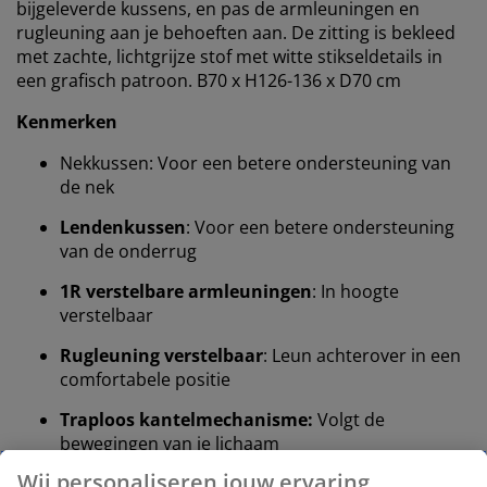
bijgeleverde kussens, en pas de armleuningen en
rugleuning aan je behoeften aan. De zitting is bekleed
met zachte, lichtgrijze stof met witte stikseldetails in
een grafisch patroon. B70 x H126-136 x D70 cm
Kenmerken
Nekkussen: Voor een betere ondersteuning van
de nek
Lendenkussen
: Voor een betere ondersteuning
van de onderrug
1R verstelbare armleuningen
: In hoogte
verstelbaar
Rugleuning verstelbaar
: Leun achterover in een
comfortabele positie
Traploos kantelmechanisme:
Volgt de
bewegingen van je lichaam
Kantelvergrendeling in rechtopstaande positie: