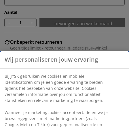
Aantal
-
+
Toevoegen aan winkelmand
Onbeperkt retourneren
Geen tijdslimiet - retourneer in iedere JYSK-winkel
Prijsgarantie
30 dagen prijsgarantie op alle artikelen
Flexibele bezorgopties
Snelle en gemakkelijke bezorgopties naar keuze
Deco fineer en staal. B48 x L95 x H76 cm
Artikelnummer: 3601094
Montage-instructies