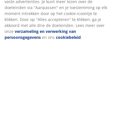
Specificaties
Beoordelingen
(
660
)
Levering