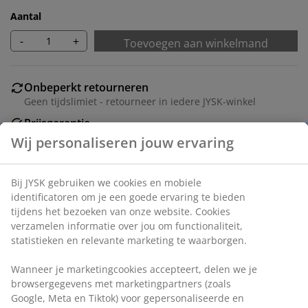
Aantal
-
+
Toevoegen aan winkelmand
Onbeperkt retourneren
Geen tijdslimiet - retourneer in iedere JYSK-winkel
Prijsgarantie
30 dagen prijsgarantie op alle artikelen
Flexibele bezorgopties
Snelle en gemakkelijke bezorgopties naar keuze
Deco fineer. Met volledig uittrekbare lade. B53 x L120 x
H75 cm
Artikelnummer: 3681949
Montage-instructies