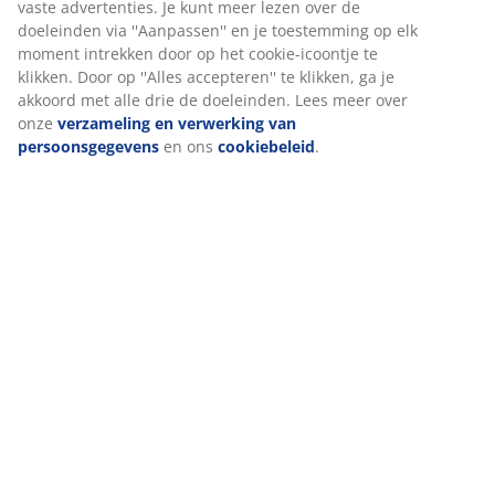
Specificaties
Beoordelingen
(
412
)
Levering