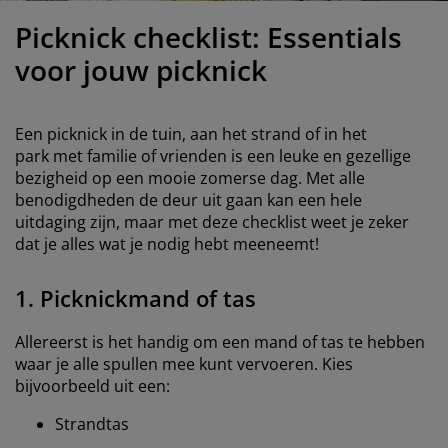
eubelonderhoud en accessoires
uitenverlichting
orgordijnen
oeslakens
edframes
rlichting
Picknick checklist: Essentials
aamfolie
amperen
ledingkasten
edbodems
uishoud
voor jouw picknick
ccessoires
laapkamermeubels
attenbodems
inderkamer
Een picknick in de tuin, aan het strand of in het
indermatrassen
assen en strijken
park met familie of vrienden is een leuke en gezellige
bezigheid op een mooie zomerse dag. Met alle
benodigdheden de deur uit gaan kan een hele
inderbedden
uitdaging zijn, maar met deze checklist weet je zeker
dat je alles wat je nodig hebt meeneemt!
1. Picknickmand of tas
Allereerst is het handig om een mand of tas te hebben
waar je alle spullen mee kunt vervoeren. Kies
bijvoorbeeld uit een:
Strandtas