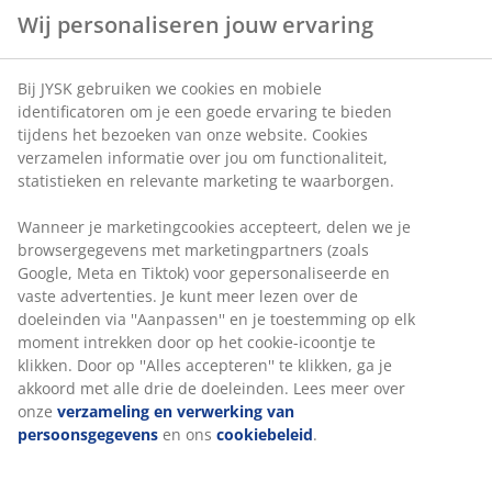
Wij personaliseren jouw ervaring
Snijplank
Kurkentrekker en flesopener
Bij JYSK gebruiken we cookies en mobiele
Snijmes
identificatoren om je een goede ervaring te bieden
tijdens het bezoeken van onze website. Cookies
Servetten
verzamelen informatie over jou om functionaliteit,
statistieken en relevante marketing te waarborgen.
Theedoeken
Wanneer je marketingcookies accepteert, delen we je
Zout en peper
browsergegevens met marketingpartners (zoals
Vuilniszak voor het afval
Google, Meta en Tiktok) voor gepersonaliseerde en
vaste advertenties. Je kunt meer lezen over de
doeleinden via ''Aanpassen'' en je toestemming op elk
moment intrekken door op het cookie-icoontje te
klikken. Door op ''Alles accepteren'' te klikken, ga je
akkoord met alle drie de doeleinden. Lees meer over
EVERYDAY LOW
PRICE
onze
verzameling en verwerking van
persoonsgegevens
en ons
cookiebeleid
.
LERSSON