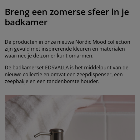
eubelonderhoud en accessoires
uitenverlichting
orgordijnen
oeslakens
edframes
rlichting
Breng een zomerse sfeer in je
aamfolie
amperen
ledingkasten
edbodems
uishoud
badkamer
ccessoires
laapkamermeubels
attenbodems
inderkamer
De producten in onze nieuwe Nordic Mood collection
indermatrassen
assen en strijken
zijn gevuld met inspirerende kleuren en materialen
waarmee je de zomer kunt omarmen.
inderbedden
De badkamerset EDSVALLA is het middelpunt van de
nieuwe collectie en omvat een zeepdispenser, een
zeepbakje en een tandenborstelhouder.