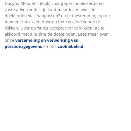
Google, Meta en Tiktok) voor gepersonaliseerde en
vaste advertenties. Je kunt meer lezen over de
doeleinden via ''Aanpassen'' en je toestemming op elk
moment intrekken door op het cookie-icoontje te
klikken. Door op ''Alles accepteren'' te klikken, ga je
akkoord met alle drie de doeleinden. Lees meer over
onze
verzameling en verwerking van
De zachte handdoeken TORSBY maken het helemaal af.
persoonsgegevens
en ons
cookiebeleid
.
Door de frissen kleuren en strepen creëren ze een
opvallend maar sierlijk contrast met het massieve glas
en porselein.