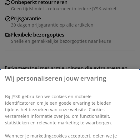
Onbeperkt retourneren
Geen tijdslimiet - retourneer in iedere JYSK-winkel
Prijsgarantie
30 dagen prijsgarantie op alle artikelen
Flexibele bezorgopties
Snelle en gemakkelijke bezorgopties naar keuze
Eetkamerstoel met armleuningen die extra steun en
comfort bieden. De stoel heeft een gewatteerde zitting
en een gebogen rugleuning in beige stof. Poten van
staal met eiken look.
Artikelnummer: 3640273
Montage-instructies