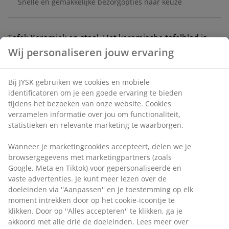
Snelle en gemakkelijke bezorgopties naar keuze
Tafel: Keramiek en staal. Het keramische tafelblad is
bestand tegen krassen, vlekken en hitte. B90 x L180 x
H75 cm. Stoel: Stof en staal.
Artikelnummer: S000236
Deze set omvat:
Wij personaliseren jouw ervaring
Specificaties
Bij JYSK gebruiken we cookies en mobiele identificatoren om je
een goede ervaring te bieden tijdens het bezoeken van onze
website. Cookies verzamelen informatie over jou om
functionaliteit, statistieken en relevante marketing te
Beoordelingen
waarborgen.