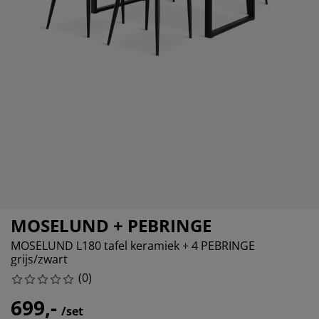
ubelonderhoud en accessoires
itenverlichting
rgordijnen
eslakens
dframes
rlichting
amfolie
mperen
edingkasten
edbodems
ishoud
cessoires
aapkamermeubels
ttenbodems
nderkamer
ndermatrassen
ssen en strijken
nderbedden
MOSELUND + PEBRINGE
MOSELUND L180 tafel keramiek + 4 PEBRINGE
grijs/zwart
(
0
)
699,-
/set