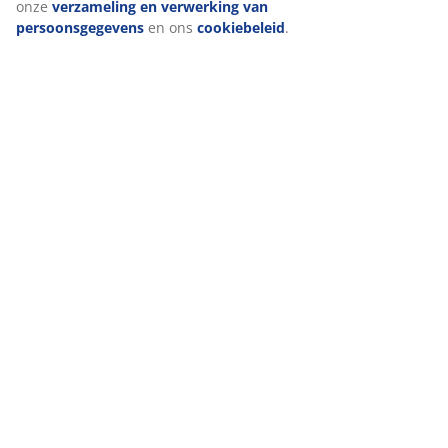
(
0
)
Wanneer je marketingcookies accepteert, delen we je
browsergegevens met marketingpartners (zoals Google, Meta e
Tiktok) voor gepersonaliseerde en vaste advertenties. Je kunt
Levering
meer lezen over de doeleinden via ''Aanpassen'' en je
toestemming op elk moment intrekken door op het cookie-
icoontje te klikken. Door op ''Alles accepteren'' te klikken, ga je
akkoord met alle drie de doeleinden. Lees meer over onze
verzameling en verwerking van persoonsgegevens
en ons
cookiebeleid
.