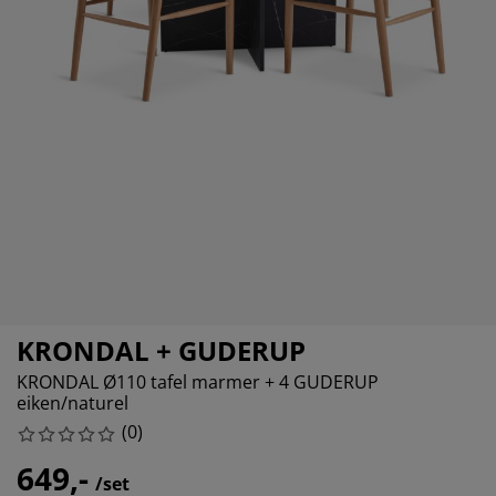
ubelonderhoud en accessoires
itenverlichting
rgordijnen
eslakens
dframes
rlichting
amfolie
mperen
edingkasten
edbodems
ishoud
cessoires
aapkamermeubels
ttenbodems
nderkamer
ndermatrassen
ssen en strijken
nderbedden
KRONDAL + GUDERUP
KRONDAL Ø110 tafel marmer + 4 GUDERUP
eiken/naturel
(
0
)
649,-
/set