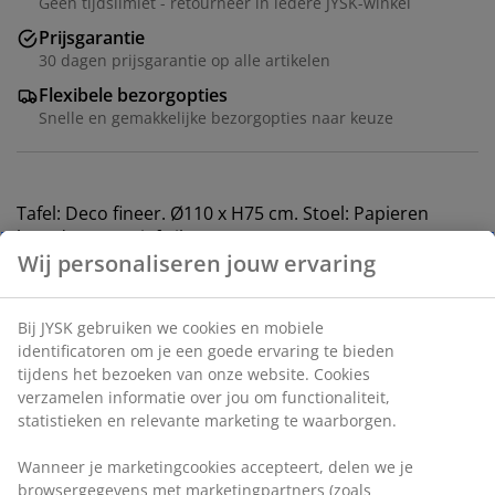
Geen tijdslimiet - retourneer in iedere JYSK-winkel
Prijsgarantie
30 dagen prijsgarantie op alle artikelen
Flexibele bezorgopties
Snelle en gemakkelijke bezorgopties naar keuze
Tafel: Deco fineer. Ø110 x H75 cm. Stoel: Papieren
koord en massief eiken.
Artikelnummer: S000782
Deze set omvat:
Specificaties