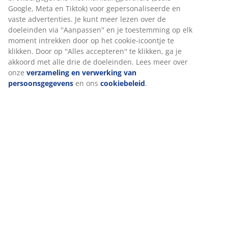
Beoordelingen
(
0
)
Levering
Wij personaliseren jouw ervaring
Bij JYSK gebruiken we cookies en mobiele identificatoren om je 
goede ervaring te bieden tijdens het bezoeken van onze website
Cookies verzamelen informatie over jou om functionaliteit, stati
en relevante marketing te waarborgen.
Wanneer je marketingcookies accepteert, delen we je browserg
met marketingpartners (zoals Google, Meta en Tiktok) voor
gepersonaliseerde en vaste advertenties. Je kunt meer lezen ov
doeleinden via ''Aanpassen'' en je toestemming op elk moment 
door op het cookie-icoontje te klikken. Door op ''Alles accepteren'