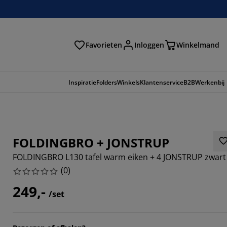
Favorieten
Inloggen
Winkelmand
n
Inspiratie
Folders
Winkels
Klantenservice
B2B
Werkenbij
FOLDINGBRO + JONSTRUP
FOLDINGBRO L130 tafel warm eiken + 4 JONSTRUP zwart
(
0
)
249,-
/set