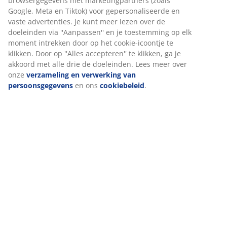
browsergegevens met marketingpartners (zoals
Live chat - Offline
Google, Meta en Tiktok) voor gepersonaliseerde en
vaste advertenties. Je kunt meer lezen over de
Gemiddelde wachttijd < 2 minuten
doeleinden via ''Aanpassen'' en je toestemming op elk
026 8080 155
moment intrekken door op het cookie-icoontje te
klikken. Door op ''Alles accepteren'' te klikken, ga je
Gemiddelde wachttijd 10 minuten
akkoord met alle drie de doeleinden. Lees meer over
Contacteer ons via Messenger
onze
verzameling en verwerking van
persoonsgegevens
en ons
cookiebeleid
.
Gemiddelde reactietijd < 2 uur
WhatsApp
Gemiddelde reactietijd < 2 uur
Openingstijden klantenservice
Maandag t/m vrijdag van 9.00-16.00 uur
Live chat geopend tot 16.00 uur
Weekend- en feestdagen gesloten
De openingstijden van onze winkels vind je hier