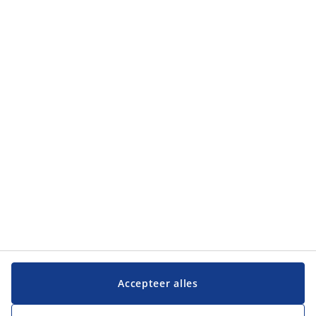
Categorieën
Categorieën
Klantenservice
Klantenservice
JYSK
JYSK
Hoofdkantoor
Volg JYSK
Accepteer alles