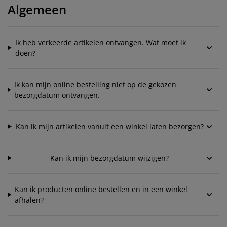
eubelonderhoud en accessoires
uitenverlichting
orgordijnen
oeslakens
edframes
rlichting
Algemeen
aamfolie
amperen
ledingkasten
edbodems
uishoud
Ik heb verkeerde artikelen ontvangen. Wat moet ik
ccessoires
laapkamermeubels
attenbodems
inderkamer
doen?
indermatrassen
assen en strijken
Ik kan mijn online bestelling niet op de gekozen
bezorgdatum ontvangen.
inderbedden
Kan ik mijn artikelen vanuit een winkel laten bezorgen?
Kan ik mijn bezorgdatum wijzigen?
Kan ik producten online bestellen en in een winkel
afhalen?