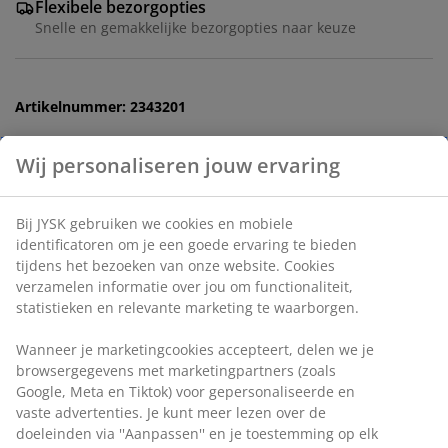
Flexibele bezorgopties
Snelle en gemakkelijke bezorgopties naar keuze
Artikelnummer: 2343201
Wij personaliseren jouw ervaring
Specificaties
Bij JYSK gebruiken we cookies en mobiele
identificatoren om je een goede ervaring te bieden
tijdens het bezoeken van onze website. Cookies
Beoordelingen
verzamelen informatie over jou om functionaliteit,
(
0
)
statistieken en relevante marketing te waarborgen.
Wanneer je marketingcookies accepteert, delen we je
browsergegevens met marketingpartners (zoals
Levering
Google, Meta en Tiktok) voor gepersonaliseerde en
vaste advertenties. Je kunt meer lezen over de
doeleinden via ''Aanpassen'' en je toestemming op elk