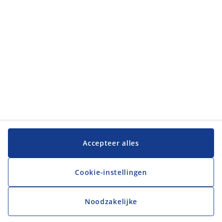
Klantenservice
Klantenservice
JYSK
JYSK
Hoofdkantoor
Volg JYSK
Accepteer alles
Cookie-instellingen
Noodzakelijke