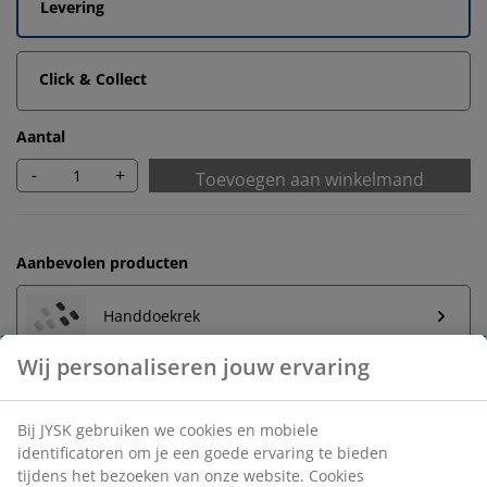
Levering
Click & Collect
Aantal
-
+
Toevoegen aan winkelmand
Aanbevolen producten
Handdoekrek
Onbeperkt retourneren
Geen tijdslimiet - retourneer in iedere JYSK-winkel
Prijsgarantie