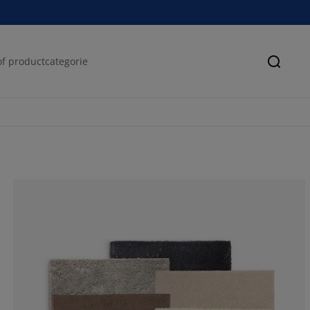
Zoeke
100%