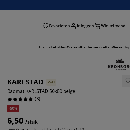
Favorieten
Inloggen
Winkelmand
n
Inspiratie
Folders
Winkels
Klantenservice
B2B
Werkenbij
KARLSTAD
Gold
Badmat KARLSTAD 50x80 beige
(
3
)
-50%
6,50
/stuk
Laagste prijs laatste 30 dagen:
12,99 /stuk (-50%)