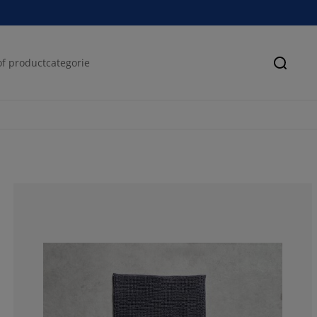
Zoeke
100%