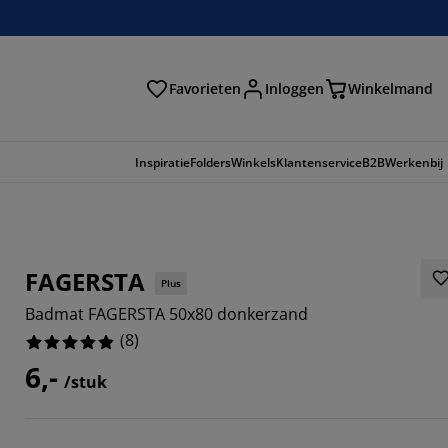
Favorieten
Inloggen
Winkelmand
n
Inspiratie
Folders
Winkels
Klantenservice
B2B
Werkenbij
FAGERSTA
Plus
Badmat FAGERSTA 50x80 donkerzand
(
8
)
6,-
/stuk