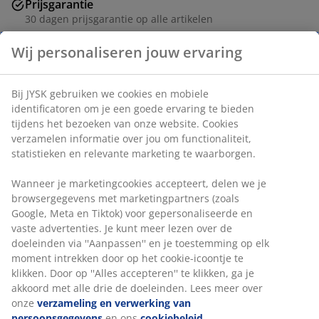
Prijsgarantie
30 dagen prijsgarantie op alle artikelen
Flexibele bezorgopties
Snelle en gemakkelijke bezorgopties naar keuze
Artikelnummer: 2754042
Wij personaliseren jouw ervaring
Bij JYSK gebruiken we cookies en mobiele identificatoren om
Specificaties
je een goede ervaring te bieden tijdens het bezoeken van
onze website. Cookies verzamelen informatie over jou om
functionaliteit, statistieken en relevante marketing te
waarborgen.
Beoordelingen
(
9
)
Wanneer je marketingcookies accepteert, delen we je
browsergegevens met marketingpartners (zoals Google,
Meta en Tiktok) voor gepersonaliseerde en vaste
advertenties. Je kunt meer lezen over de doeleinden via
Levering
''Aanpassen'' en je toestemming op elk moment intrekken