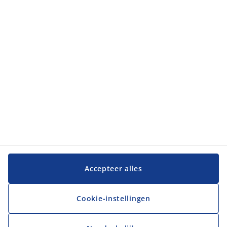
Categorieën
Klantenservice
Klantenservice
JYSK
JYSK
Hoofdkantoor
Volg JYSK