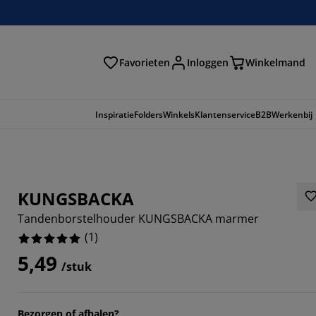
Favorieten
Inloggen
Winkelmand
n
Inspiratie
Folders
Winkels
Klantenservice
B2B
Werkenbij
KUNGSBACKA
Tandenborstelhouder KUNGSBACKA marmer
(
1
)
5,49
/stuk
Bezorgen of afhalen?