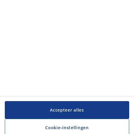
Categorieën
Categorieën
Klantenservice
Klantenservice
JYSK
JYSK
Hoofdkantoor
Volg JYSK
Accepteer alles
Cookie-instellingen