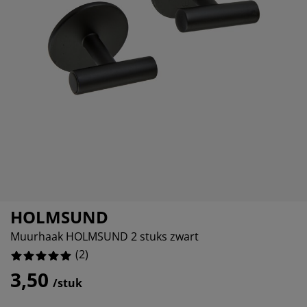
eubelonderhoud en accessoires
uitenverlichting
orgordijnen
oeslakens
edframes
rlichting
aamfolie
amperen
ledingkasten
edbodems
uishoud
ccessoires
laapkamermeubels
attenbodems
inderkamer
indermatrassen
assen en strijken
inderbedden
HOLMSUND
Muurhaak HOLMSUND 2 stuks zwart
(
2
)
3,50
/stuk