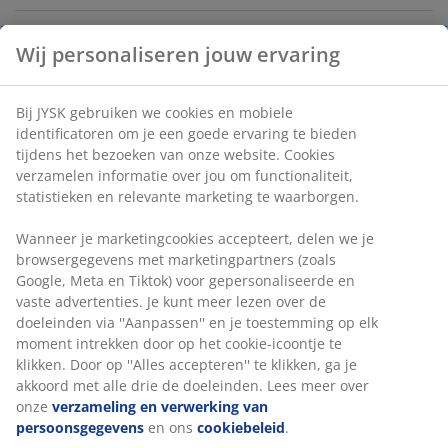
Wij personaliseren jouw ervaring
Artikelnummer: 2784106
Label(s)
Bij JYSK gebruiken we cookies en mobiele
identificatoren om je een goede ervaring te bieden
tijdens het bezoeken van onze website. Cookies
verzamelen informatie over jou om functionaliteit,
Specificaties
statistieken en relevante marketing te waarborgen.
Wanneer je marketingcookies accepteert, delen we je
browsergegevens met marketingpartners (zoals
Beoordelingen
Google, Meta en Tiktok) voor gepersonaliseerde en
(
2
)
vaste advertenties. Je kunt meer lezen over de
doeleinden via ''Aanpassen'' en je toestemming op elk
moment intrekken door op het cookie-icoontje te
klikken. Door op ''Alles accepteren'' te klikken, ga je
Levering
akkoord met alle drie de doeleinden. Lees meer over
onze
verzameling en verwerking van
persoonsgegevens
en ons
cookiebeleid
.