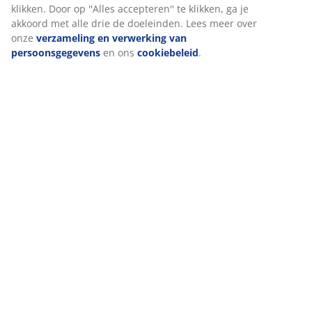
waarborgen.
Wanneer je marketingcookies accepteert, delen we je
browsergegevens met marketingpartners (zoals Google, Meta
en Tiktok) voor gepersonaliseerde en vaste advertenties. Je
kunt meer lezen over de doeleinden via ''Aanpassen'' en je
toestemming op elk moment intrekken door op het cookie-
icoontje te klikken. Door op ''Alles accepteren'' te klikken, ga je
akkoord met alle drie de doeleinden. Lees meer over onze
verzameling en verwerking van persoonsgegevens
en ons
cookiebeleid
.