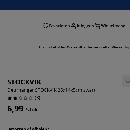
Favorieten
Inloggen
Winkelmand
n
Inspiratie
Folders
Winkels
Klantenservice
B2B
Werkenbij
STOCKVIK
Deurhanger STOCKVIK 25x14x5cm zwart
(
3
)
6,99
/stuk
3333%
Bezorgen of afhalen?