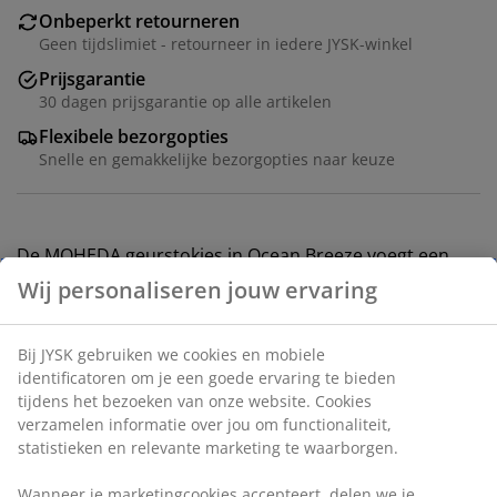
Onbeperkt retourneren
Geen tijdslimiet - retourneer in iedere JYSK-winkel
Prijsgarantie
30 dagen prijsgarantie op alle artikelen
Flexibele bezorgopties
Snelle en gemakkelijke bezorgopties naar keuze
De MOHEDA geurstokjes in Ocean Breeze voegt een
lichte, verfrissende geur toe aan uw huis. De
geurstokjes verspreiden een continue, zachte geur
doordat de stokjes de geurolie uit het flesje opnemen.
Het blauwe glazen flesje zorgt voor een elegante
uitstraling. 100 ml
Artikelnummer: 2786900
Veiligheidsinformatieblad