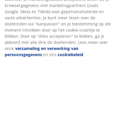
Wij personaliseren jouw ervaring
Specificaties
Bij JYSK gebruiken we cookies en mobiele identificatoren om je
een goede ervaring te bieden tijdens het bezoeken van onze
website. Cookies verzamelen informatie over jou om
Beoordelingen
functionaliteit, statistieken en relevante marketing te
waarborgen.
(
19
)
Wanneer je marketingcookies accepteert, delen we je
browsergegevens met marketingpartners (zoals Google, Meta e
Levering
Tiktok) voor gepersonaliseerde en vaste advertenties. Je kunt
meer lezen over de doeleinden via ''Aanpassen'' en je
toestemming op elk moment intrekken door op het cookie-
icoontje te klikken. Door op ''Alles accepteren'' te klikken, ga je
akkoord met alle drie de doeleinden. Lees meer over onze
verzameling en verwerking van persoonsgegevens
en ons
cookiebeleid
.