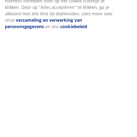
website. Cookies verzamelen informatie over jou om
functionaliteit, statistieken en relevante marketing te
waarborgen.
Wanneer je marketingcookies accepteert, delen we je
browsergegevens met marketingpartners (zoals Google, Meta e
Tiktok) voor gepersonaliseerde en vaste advertenties. Je kunt
meer lezen over de doeleinden via ''Aanpassen'' en je
toestemming op elk moment intrekken door op het cookie-
icoontje te klikken. Door op ''Alles accepteren'' te klikken, ga je
akkoord met alle drie de doeleinden. Lees meer over onze
verzameling en verwerking van persoonsgegevens
en ons
cookiebeleid
.