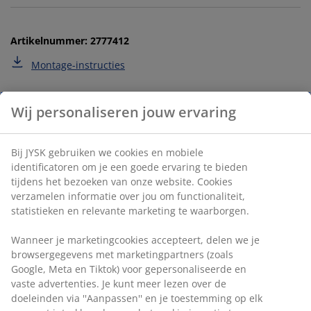
Artikelnummer: 2777412
Montage-instructies
Specificaties
Beoordelingen
(
40
)
Wij personaliseren jouw ervaring
Levering
Bij JYSK gebruiken we cookies en mobiele identificatoren om je
een goede ervaring te bieden tijdens het bezoeken van onze