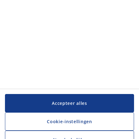
Categorieën
Klantenservice
Klantenservice
JYSK
JYSK
Hoofdkantoor
Volg JYSK