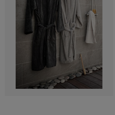
20%
0%
10%
0%