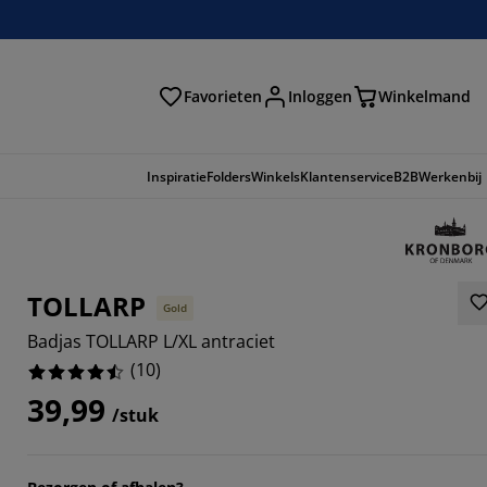
Favorieten
Inloggen
Winkelmand
n
Inspiratie
Folders
Winkels
Klantenservice
B2B
Werkenbij
TOLLARP
Gold
Badjas TOLLARP L/XL antraciet
(
10
)
39,99
/stuk