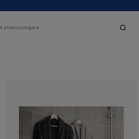
Zoeke
70%