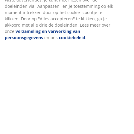
Levering
Wij personaliseren jouw ervaring
Bij JYSK gebruiken we cookies en mobiele identificatoren om je 
goede ervaring te bieden tijdens het bezoeken van onze website
Cookies verzamelen informatie over jou om functionaliteit, stati
en relevante marketing te waarborgen.
Wanneer je marketingcookies accepteert, delen we je browserg
met marketingpartners (zoals Google, Meta en Tiktok) voor
gepersonaliseerde en vaste advertenties. Je kunt meer lezen ov
doeleinden via ''Aanpassen'' en je toestemming op elk moment 
door op het cookie-icoontje te klikken. Door op ''Alles accepteren'
klikken, ga je akkoord met alle drie de doeleinden. Lees meer ov
verzameling en verwerking van persoonsgegevens
en ons