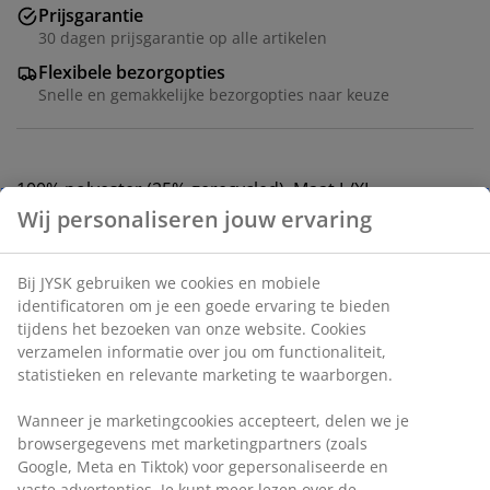
Prijsgarantie
30 dagen prijsgarantie op alle artikelen
Flexibele bezorgopties
Snelle en gemakkelijke bezorgopties naar keuze
100% polyester (25% gerecycled). Maat L/XL
Artikelnummer: 2817001
Specificaties
Beoordelingen
(
91
)