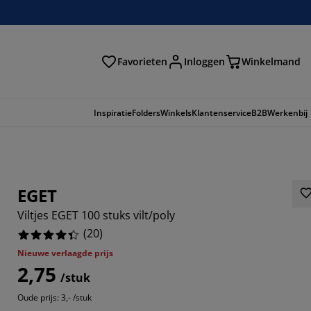
Favorieten
Inloggen
Winkelmand
n
Inspiratie
Folders
Winkels
Klantenservice
B2B
Werkenbij
EGET
Viltjes EGET 100 stuks vilt/poly
(
20
)
Nieuwe verlaagde prijs
2,75
/stuk
Oude prijs: 3,- /stuk