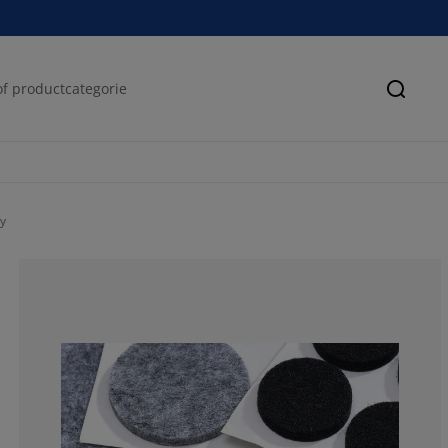
Zoeke
ly
75%