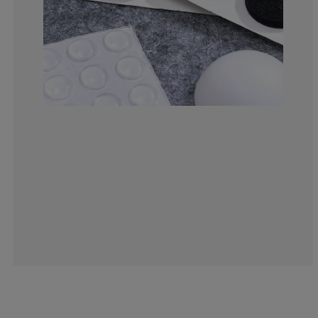
10%
5%
0%
10%