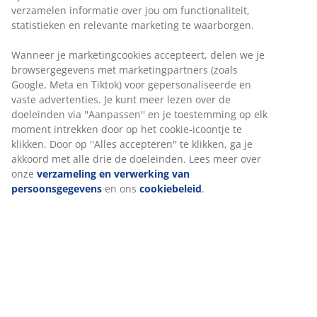
Flexibele bezorgopties
Snelle en gemakkelijke bezorgopties naar keuze
3-zitsbank van stof. Zit- en rugkussens van schuim.
Poten van massief hout. Kan worden gespiegeld. B217
x H78 x D81/149 cm
Artikelnummer: 3601394
Montage-instructies
Specificaties
Beoordelingen
(
117
)