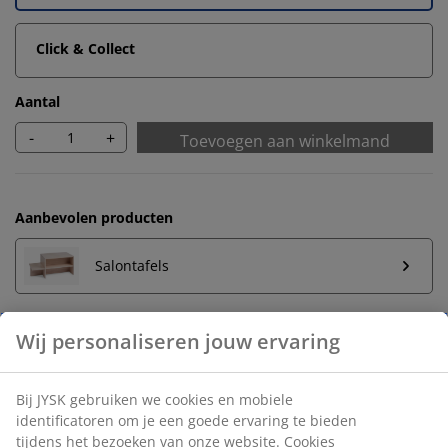
Click & Collect
Aantal
-
+
Toevoegen aan winkelmand
Aanbevolen producten
Salontafels
Onbeperkt retourneren
Geen tijdslimiet - retourneer in iedere JYSK-winkel
Prijsgarantie
30 dagen prijsgarantie op alle artikelen