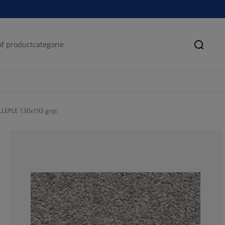
Zoeke
LLEPLE 130x193 grijs
74.09638554216