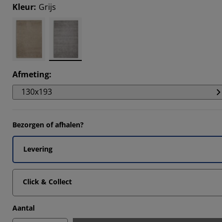
2772%
Kleur
:
Grijs
301%
518%
735%
Afmeting
:
130x193
Bezorgen of afhalen?
Levering
Click & Collect
Aantal