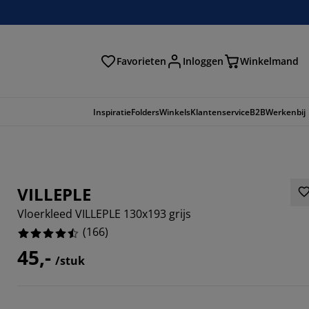
Favorieten
Inloggen
Winkelmand
n
Inspiratie
Folders
Winkels
Klantenservice
B2B
Werkenbij
VILLEPLE
Vloerkleed VILLEPLE 130x193 grijs
(
166
)
45,-
/stuk
868%