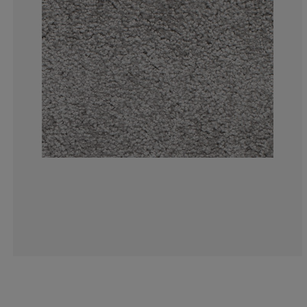
13.25301204819
3.614457831325
4.216867469879
4.819277108433