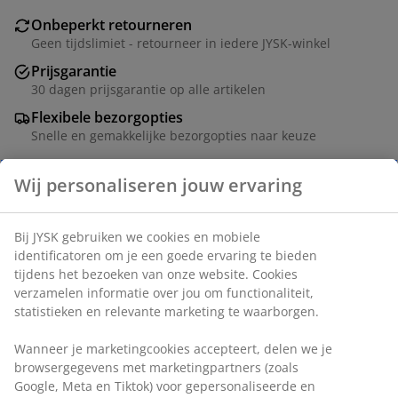
Onbeperkt retourneren
Geen tijdslimiet - retourneer in iedere JYSK-winkel
Prijsgarantie
30 dagen prijsgarantie op alle artikelen
Flexibele bezorgopties
Snelle en gemakkelijke bezorgopties naar keuze
Artikelnummer: 1763342
Specificaties
Beoordelingen
(
36
)