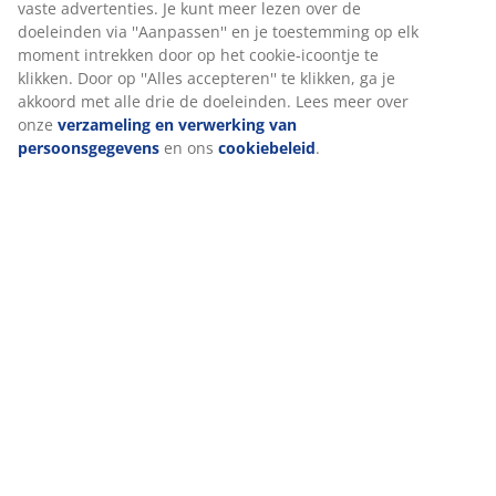
Wij personaliseren jouw ervaring
Levering
Bij JYSK gebruiken we cookies en mobiele identificatoren om je
een goede ervaring te bieden tijdens het bezoeken van onze
website. Cookies verzamelen informatie over jou om
functionaliteit, statistieken en relevante marketing te
waarborgen.
Wanneer je marketingcookies accepteert, delen we je
browsergegevens met marketingpartners (zoals Google, Meta e
Tiktok) voor gepersonaliseerde en vaste advertenties. Je kunt
meer lezen over de doeleinden via ''Aanpassen'' en je
toestemming op elk moment intrekken door op het cookie-
icoontje te klikken. Door op ''Alles accepteren'' te klikken, ga je
akkoord met alle drie de doeleinden. Lees meer over onze
verzameling en verwerking van persoonsgegevens
en ons
cookiebeleid
.