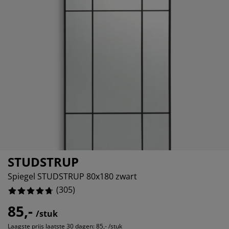
ubelonderhoud en accessoires
itenverlichting
6.229508196721312%
rgordijnen
eslakens
dframes
rlichting
1.639344262295082%
amfolie
mperen
edingkasten
edbodems
ishoud
.9836065573770493%
cessoires
aapkamermeubels
ttenbodems
nderkamer
3.278688524590164%
ndermatrassen
ssen en strijken
nderbedden
STUDSTRUP
Spiegel STUDSTRUP 80x180 zwart
(
305
)
85,-
/stuk
Laagste prijs laatste 30 dagen:
85,- /stuk