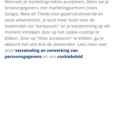
Specificaties
Beoordelingen
(
305
)
Wij personaliseren jouw ervaring
Bij JYSK gebruiken we cookies en mobiele identificatoren om je 
Levering
goede ervaring te bieden tijdens het bezoeken van onze website
Cookies verzamelen informatie over jou om functionaliteit, stati
en relevante marketing te waarborgen.
Wanneer je marketingcookies accepteert, delen we je browserg
met marketingpartners (zoals Google, Meta en Tiktok) voor
gepersonaliseerde en vaste advertenties. Je kunt meer lezen ov
doeleinden via ''Aanpassen'' en je toestemming op elk moment