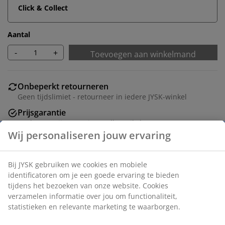
Click & Collect
Aantal
-
+
Toevoegen aan winkelmand
Onbeperkt retourneren
Geen tijdslimiet - retourneer in iedere JYSK-winkel
Prijsgarantie
30 dagen prijsgarantie op alle artikelen
Flexibele bezorgopties
Snelle en gemakkelijke bezorgopties naar keuze
Artikelnummer: 3600475
Montage-instructies
Montage-instructies