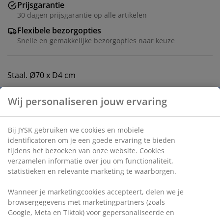
Prijsgarantie
30 dagen prijsgarantie op alle artikelen
Flexibele bezorgopties
Snelle en gemakkelijke bezorgopties naar keuze
Staal. Ø70 x D4 cm
Wij personaliseren jouw ervaring
Artikelnummer: 3690375
Montage-instructies
Bij JYSK gebruiken we cookies en mobiele
identificatoren om je een goede ervaring te bieden
tijdens het bezoeken van onze website. Cookies
Specificaties
verzamelen informatie over jou om functionaliteit,
statistieken en relevante marketing te waarborgen.
Wanneer je marketingcookies accepteert, delen we je
Beoordelingen
browsergegevens met marketingpartners (zoals
Google, Meta en Tiktok) voor gepersonaliseerde en
(
149
)