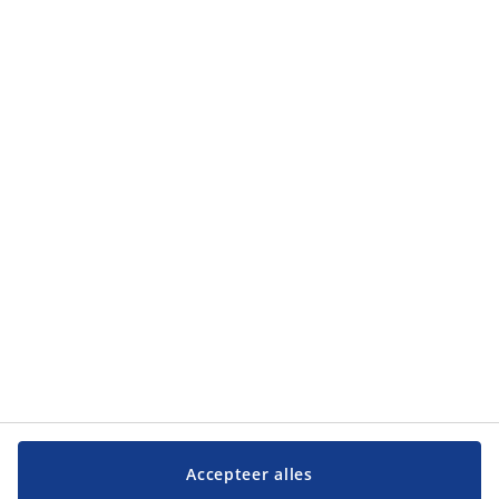
privacybeleid
.
Categorieën
Categorieën
Klantenservice
Klantenservice
JYSK
JYSK
Hoofdkantoor
Volg JYSK
Accepteer alles