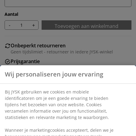
Aantal
-
+
Toevoegen aan winkelmand
Onbeperkt retourneren
Geen tijdslimiet - retourneer in iedere JYSK-winkel
Prijsgarantie
30 dagen prijsgarantie op alle artikelen
Flexibele bezorgopties
Snelle en gemakkelijke bezorgopties naar keuze
Artikelnummer: 6842438
Specificaties