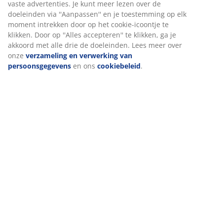
Wij personaliseren jouw ervaring
Levering
Bij JYSK gebruiken we cookies en mobiele identificatoren om je 
goede ervaring te bieden tijdens het bezoeken van onze website
Cookies verzamelen informatie over jou om functionaliteit,
statistieken en relevante marketing te waarborgen.
Wanneer je marketingcookies accepteert, delen we je
browsergegevens met marketingpartners (zoals Google, Meta e
Tiktok) voor gepersonaliseerde en vaste advertenties. Je kunt m
lezen over de doeleinden via ''Aanpassen'' en je toestemming o
elk moment intrekken door op het cookie-icoontje te klikken. Do
op ''Alles accepteren'' te klikken, ga je akkoord met alle drie de
doeleinden. Lees meer over onze
verzameling en verwerking v
persoonsgegevens
en ons
cookiebeleid
.