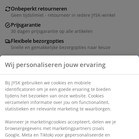
Onbeperkt retourneren
Geen tijdslimiet - retourneer in iedere JYSK-winkel
Prijsgarantie
30 dagen prijsgarantie op alle artikelen
Flexibele bezorgopties
Snelle en gemakkelijke bezorgopties naar keuze
Artikelnummer: 6885142
Specificaties
Beoordelingen
(
5
)