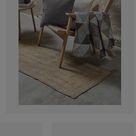
0%
0%
100%
0%