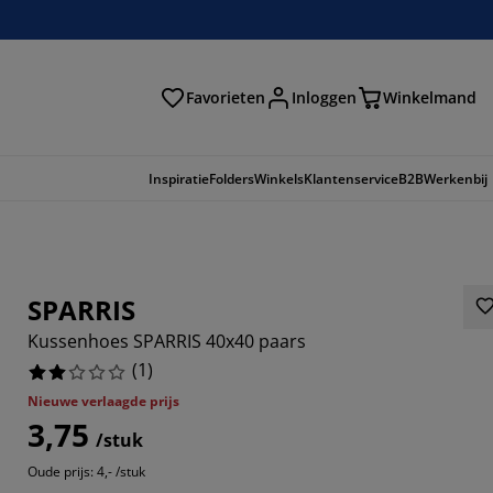
Favorieten
Inloggen
Winkelmand
n
Inspiratie
Folders
Winkels
Klantenservice
B2B
Werkenbij
SPARRIS
Kussenhoes SPARRIS 40x40 paars
(
1
)
Nieuwe verlaagde prijs
3,75
/stuk
Oude prijs: 4,- /stuk