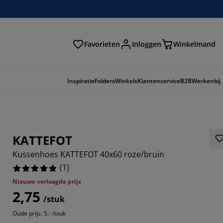
Favorieten
Inloggen
Winkelmand
n
Inspiratie
Folders
Winkels
Klantenservice
B2B
Werkenbij
KATTEFOT
Kussenhoes KATTEFOT 40x60 roze/bruin
(
1
)
Nieuwe verlaagde prijs
2,75
/stuk
Oude prijs: 5,- /stuk