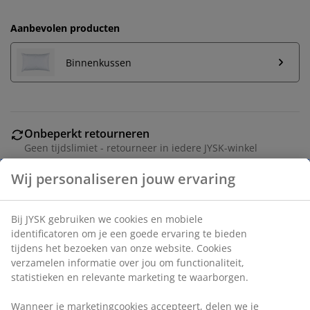
Aanbevolen producten
Binnenkussen
Onbeperkt retourneren
Geen tijdslimiet - retourneer in iedere JYSK-winkel
Prijsgarantie
30 dagen prijsgarantie op alle artikelen
Flexibele bezorgopties
Snelle en gemakkelijke bezorgopties naar keuze
Artikelnummer: 6894053