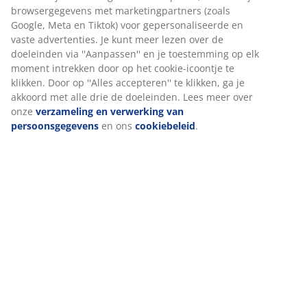
Specificaties
Beoordelingen
(
4
)
Levering