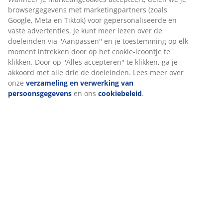
Specificaties
Wij personaliseren jouw ervaring
Bij JYSK gebruiken we cookies en mobiele identificatoren om je
Beoordelingen
een goede ervaring te bieden tijdens het bezoeken van onze
(
10
)
website. Cookies verzamelen informatie over jou om
functionaliteit, statistieken en relevante marketing te
waarborgen.
Levering
Wanneer je marketingcookies accepteert, delen we je
browsergegevens met marketingpartners (zoals Google, Meta e
Tiktok) voor gepersonaliseerde en vaste advertenties. Je kunt
meer lezen over de doeleinden via ''Aanpassen'' en je
toestemming op elk moment intrekken door op het cookie-
icoontje te klikken. Door op ''Alles accepteren'' te klikken, ga je
akkoord met alle drie de doeleinden. Lees meer over onze
verzameling en verwerking van persoonsgegevens
en ons
cookiebeleid
.