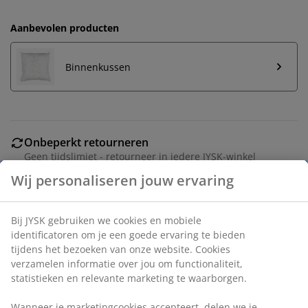
Aanbevolen producten
Binnenkussen
Onbeperkt retourneren
Geen tijdslimiet - retourneer in iedere JYSK-winkel
Prijsgarantie
30 dagen prijsgarantie op alle artikelen
Flexibele bezorgopties
Snelle en gemakkelijke bezorgopties naar keuze
Artikelnummer: 6886918