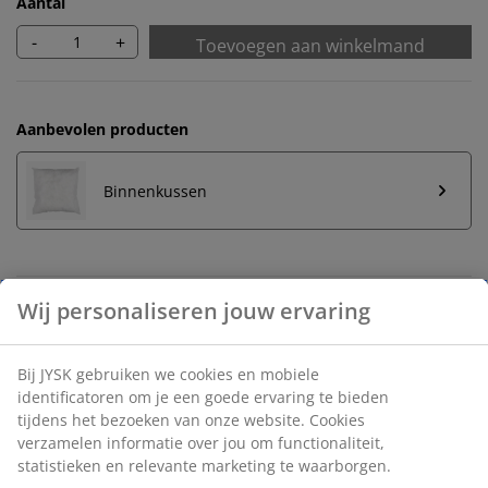
Aantal
-
+
Toevoegen aan winkelmand
Aanbevolen producten
Binnenkussen
Onbeperkt retourneren
Geen tijdslimiet - retourneer in iedere JYSK-winkel
Prijsgarantie
30 dagen prijsgarantie op alle artikelen
Flexibele bezorgopties
Snelle en gemakkelijke bezorgopties naar keuze