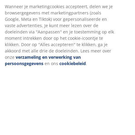
Artikelnummer: 6890644
Specificaties
Beoordelingen
(
22
)
Levering
Wij personaliseren jouw ervaring