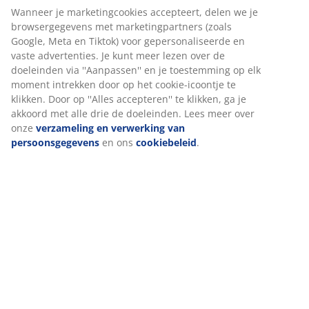
Artikelnummer: 6892673
Specificaties
Wij personaliseren jouw ervaring
Bij JYSK gebruiken we cookies en mobiele identificatoren om je 
Beoordelingen
goede ervaring te bieden tijdens het bezoeken van onze website
Cookies verzamelen informatie over jou om functionaliteit,
(
5
)
statistieken en relevante marketing te waarborgen.
Wanneer je marketingcookies accepteert, delen we je
Levering
browsergegevens met marketingpartners (zoals Google, Meta e
Tiktok) voor gepersonaliseerde en vaste advertenties. Je kunt m
lezen over de doeleinden via ''Aanpassen'' en je toestemming o
elk moment intrekken door op het cookie-icoontje te klikken. Do
op ''Alles accepteren'' te klikken, ga je akkoord met alle drie de
doeleinden. Lees meer over onze
verzameling en verwerking v
persoonsgegevens
en ons
cookiebeleid
.