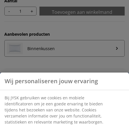
Aantal
-
+
Toevoegen aan winkelmand
Aanbevolen producten
Binnenkussen
Onbeperkt retourneren
Geen tijdslimiet - retourneer in iedere JYSK-winkel
Prijsgarantie
30 dagen prijsgarantie op alle artikelen
Flexibele bezorgopties
Snelle en gemakkelijke bezorgopties naar keuze