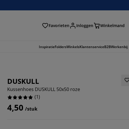
Favorieten
Inloggen
Winkelmand
n
Inspiratie
Folders
Winkels
Klantenservice
B2B
Werkenbij
DUSKULL
Kussenhoes DUSKULL 50x50 roze
(
1
)
4,50
/stuk