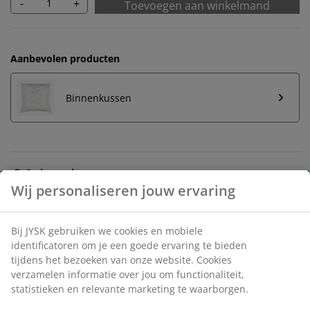
-
+
Toevoegen aan winkelmand
Aanbevolen producten
Binnenkussen
Onbeperkt retourneren
Geen tijdslimiet - retourneer in iedere JYSK-winkel
Prijsgarantie
30 dagen prijsgarantie op alle artikelen
Flexibele bezorgopties
Snelle en gemakkelijke bezorgopties naar keuze