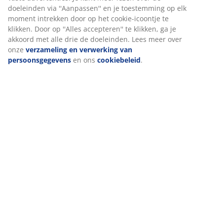
browsergegevens met marketingpartners (zoals Google,
Meta en Tiktok) voor gepersonaliseerde en vaste
Levering
advertenties. Je kunt meer lezen over de doeleinden via
''Aanpassen'' en je toestemming op elk moment intrekken
door op het cookie-icoontje te klikken. Door op ''Alles
accepteren'' te klikken, ga je akkoord met alle drie de
doeleinden. Lees meer over onze
verzameling en
verwerking van persoonsgegevens
en ons
cookiebeleid
.