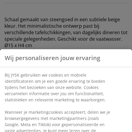
Schaal gemaakt van steengoed in een subtiele beige
kleur. Het minimalistische ontwerp past bij
verschillende tafelschikkingen, van dagelijks dineren tot
speciale gelegenheden. Geschikt voor de vaatwasser.
Ø15 x H4 cm
Artikelnummer: 4912345
Wij personaliseren jouw ervaring
Specificaties
Bij JYSK gebruiken we cookies en mobiele identificatoren
om je een goede ervaring te bieden tijdens het bezoeken
van onze website. Cookies verzamelen informatie over
jou om functionaliteit, statistieken en relevante
Beoordelingen
marketing te waarborgen.
(
37
)
Wanneer je marketingcookies accepteert, delen we je