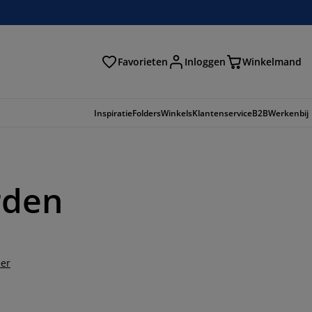
Favorieten
Inloggen
Winkelmand
n
Inspiratie
Folders
Winkels
Klantenservice
B2B
Werkenbij
rden
er