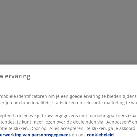
w ervaring
 mobiele identificatoren om je een goede ervaring te bieden tijden
r jou om functionaliteit, statistieken en relevante marketing te w
pteert, delen we je browsergegevens met marketingpartners (zoals
tenties. Je kunt meer lezen over de doeleinden via ''Aanpassen'' 
tje te klikken. Door op ''Alles accepteren'' te klikken, ga je akkoor
verwerking van persoonsgegevens
en ons
cookiebeleid
.