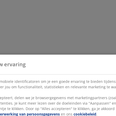
w ervaring
 mobiele identificatoren om je een goede ervaring te bieden tijden
r jou om functionaliteit, statistieken en relevante marketing te w
pteert, delen we je browsergegevens met marketingpartners (zoals
tenties. Je kunt meer lezen over de doeleinden via ''Aanpassen'' 
tje te klikken. Door op ''Alles accepteren'' te klikken, ga je akkoor
verwerking van persoonsgegevens
en ons
cookiebeleid
.