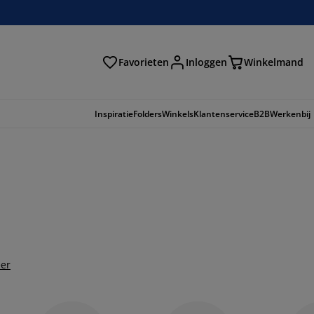
Favorieten
Inloggen
Winkelmand
n
Inspiratie
Folders
Winkels
Klantenservice
B2B
Werkenbij
er