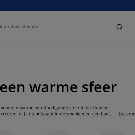
Zoeke
 een warme sfeer
 voor een warme en uitnodigende sfeer in elke kamer.
creëren, of je nu ontspant in de woonkamer, een bad
Lees me
breed scala aan geuren en stijlen, vind je bij ons altijd
r liefhebbers van luxe bieden we een selectie
de geur verspreiden. Deze kaarsen zijn ideaal voor