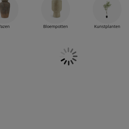
uxe te geven. Verwen jezelf met de rijke en complexe
 atmosfeer.
Vazen
Bloempotten
Kunstplanten