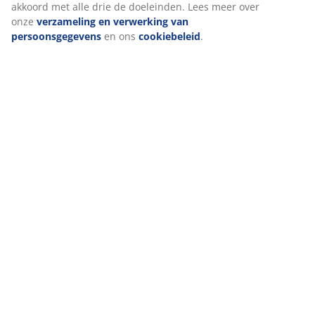
akkoord met alle drie de doeleinden. Lees meer over
Bel de winkel
:
030 2093960
onze
verzameling en verwerking van
Klantenservice
persoonsgegevens
en ons
cookiebeleid
.
47 JAAR GEWELDIGE AANBIEDINGEN
3600 winkels wereldwijd in 49 landen.
SCANDINAVISCHE ROOTS
Wij zijn wereldwijd vertegenwoordigd met Scandinavische
roots.
MATRASGARANTIE