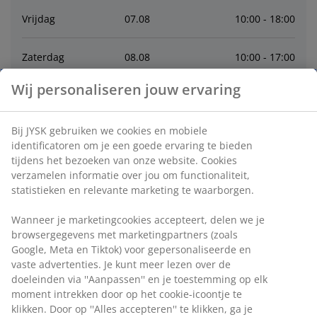
Vrijdag
07
.
08
10:00 - 18:00
Zaterdag
08
.
08
10:00 - 17:00
Wij personaliseren jouw ervaring
Zondag
09
.
08
12:00 - 17:00
Bij JYSK gebruiken we cookies en mobiele
Maandag
10
.
08
12:00 - 18:00
identificatoren om je een goede ervaring te bieden
tijdens het bezoeken van onze website. Cookies
Dinsdag
11
.
08
10:00 - 18:00
verzamelen informatie over jou om functionaliteit,
statistieken en relevante marketing te waarborgen.
Woensdag
12
.
08
10:00 - 18:00
Wanneer je marketingcookies accepteert, delen we je
browsergegevens met marketingpartners (zoals
Donderdag
13
.
08
10:00 - 18:00
Google, Meta en Tiktok) voor gepersonaliseerde en
vaste advertenties. Je kunt meer lezen over de
doeleinden via ''Aanpassen'' en je toestemming op elk
Contact
moment intrekken door op het cookie-icoontje te
klikken. Door op ''Alles accepteren'' te klikken, ga je