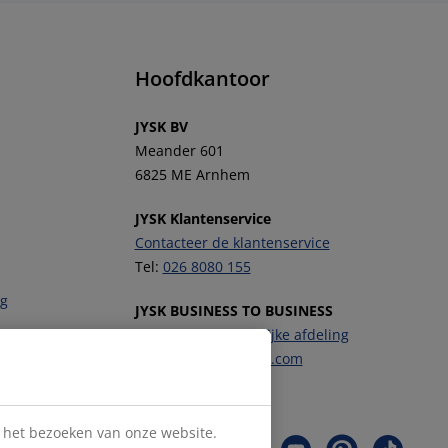
Hoofdkantoor
JYSK BV
Meander 601
6825 ME Arnhem
JYSK Klantenservice
Contacteer de klantenservice
Tel:
026 8080 155
ng
JYSK BUSINESS TO BUSINESS
Contacteer de zakelijke afdeling
E-mail:
b2b-nl@JYSK.com
Volg JYSK
s het bezoeken van onze website.