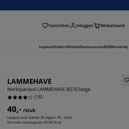
Favorieten
Inloggen
Winkelmand
n
Inspiratie
Folders
Winkels
Klantenservice
B2B
Werkenbij
LAMMEHAVE
Marktparasol LAMMEHAVE Ø270 beige
(
16
)
40,-
/stuk
Laagste prijs laatste 30 dagen:
40,- /stuk
Normale verkoopprijs:
69,99 /stuk