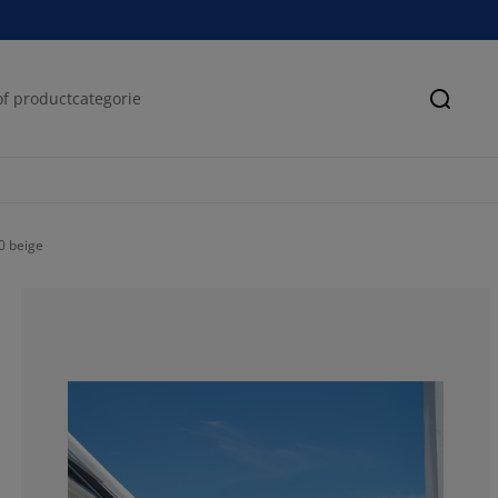
Zoeke
 beige
43.75%